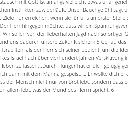
stausch mit Gott ist anfangs vielleicht etwas unangene
ichen Instinkten zuwiderläuft. Unser Bauchgefühl sagt u
e Ziele nur erreichen, wenn sie für uns an erster Stelle
 Der Herr hingegen möchte, dass wir ein Spannungsver
: Wir sollen von der fieberhaften Jagd nach sofortiger 
nd uns dadurch unsere Zukunft sichern.5 Genau das e
Israeliten, als der Herr sich seiner bedient, um die Ide
kes Israel nach über vierhundert Jahren Versklavung i
fleben zu lassen: „Durch Hunger hat er dich gefügig g
ich dann mit dem Manna gespeist. … Er wollte dich e
ass der Mensch nicht nur von Brot lebt, sondern dass d
n allem lebt, was der Mund des Herrn spricht.“6