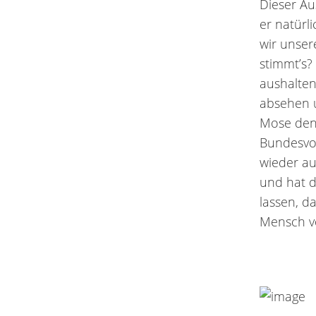
Dieser Au
er natürl
wir unser
stimmt’s?
aushalten
absehen u
Mose den 
Bundesvol
wieder au
und hat d
lassen, d
Mensch vo