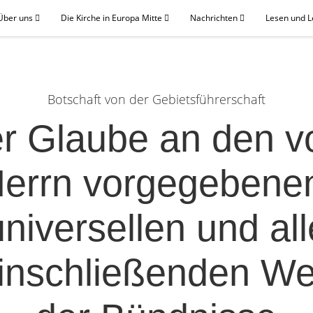
Über uns
Die Kirche in Europa Mitte
Nachrichten
Lesen und 
Botschaft von der Gebietsführerschaft
r Glaube an den 
errn vorgegebene
universellen und all
inschließenden W