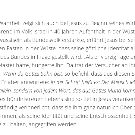
Wahrheit zeigt sich auch bei Jesus zu Beginn seines Wir
end im Volk Israel in 40 Jahren Aufenthalt in der Wüst
usstsein als Bundesvolk erstarkte, erfährt Jesus bei s
en Fasten in der Wüste, dass seine göttliche Identität al
des Bundes in Frage gestellt wird: „Als er vierzig Tage u
fastet hatte, hungerte ihn. Da trat der Versucher an i
e:
Wenn du Gottes Sohn bist
, so befiehl, dass aus diesen 
. Er aber antwortete:
In der Schrift heißt es: Der Mensch le
allein, sondern von jedem Wort, das aus Gottes Mund kom
es bündnistreuen Lebens sind so tief in Jesus verankert
lständig verinnerlicht, dass sie ihm ganz natürlich über 
mmen, als seine Identität und seine Entschlossenheit, 
 zu halten, angegriffen werden.