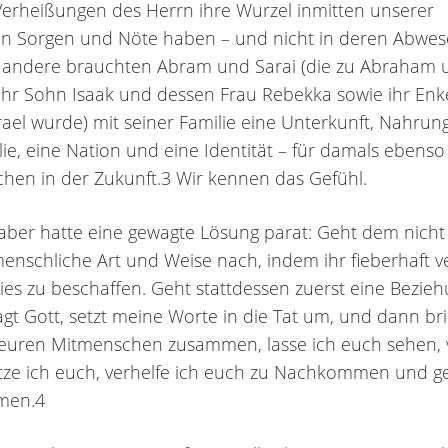
Verheißungen des Herrn ihre Wurzel inmitten unserer
hen Sorgen und Nöte haben – und nicht in deren Abwes
r andere brauchten Abram und Sarai (die zu Abraham 
ihr Sohn Isaak und dessen Frau Rebekka sowie ihr Enk
srael wurde) mit seiner Familie eine Unterkunft, Nahrun
lie, eine Nation und eine Identität – für damals ebenso
hen in der Zukunft.3 Wir kennen das Gefühl.
aber hatte eine gewagte Lösung parat: Geht dem nicht 
menschliche Art und Weise nach, indem ihr fieberhaft v
dies zu beschaffen. Geht stattdessen zuerst eine Bezie
sagt Gott, setzt meine Worte in die Tat um, und dann br
 euren Mitmenschen zusammen, lasse ich euch sehen, 
tze ich euch, verhelfe ich euch zu Nachkommen und g
men.4