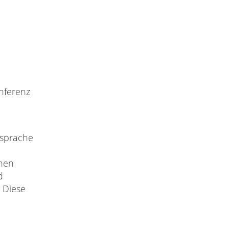
onferenz
Ansprache
h
chen
d
. Diese