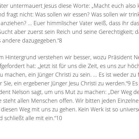
ter untermauert Jesus diese Worte: „Macht euch also 
d fragt nicht: Was sollen wir essen? Was sollen wir tri
r anziehen? … Euer himmlischer Vater weiß, dass ihr das
Sucht aber zuerst sein Reich und seine Gerechtigkeit; 
s andere dazugegeben.“8
m Hintergrund verstehen wir besser, wozu Präsident N
fgefordert hat: „Jetzt ist für uns die Zeit, es uns zur hö
zu machen, ein Jünger Christi zu sein. … Es ist weder zu
r Sie, ein ergebener Jünger Jesu Christi zu werden.“9 Es
dent Nelson sagt, um uns Mut zu machen: „Der Weg d
 steht allen Menschen offen. Wir bitten jeden Einzeln
, diesen Weg mit uns zu gehen. Kein Werk ist so universe
 schließt alle mit ein.“10