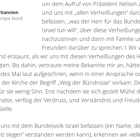
um dem Aufruf von Präsident Nelson z
und uns mit „allen Verheißungen“ dar
ritannien
uropa Nord
befassen, „was der Herr für das Bunde
Israel tun will“, über diese Verheißung
nachzusinnen und dann mit Familie u
Freunden darüber zu sprechen.1 Wir
nd erstaunt, als wir uns mit diesen Verheißungen des 
gten. Bis dahin, vertraute meine Bekannte mir an, hätte
jedes Mal laut aufgeschrien, wenn in einer Ansprache o
n der Kirche der Begriff „Weg der Bündnisse“ vorkam. D
ür sie wenig Sinn. Erst nachdem sie sich gezielt Mühe 
atte, verflog der Verdruss, und Verständnis und Freud
telle.
uns mit dem Bundesvolk Israel befassen (ein Name, de
t siegen“ verstanden werden kann), erkennen wir vielle