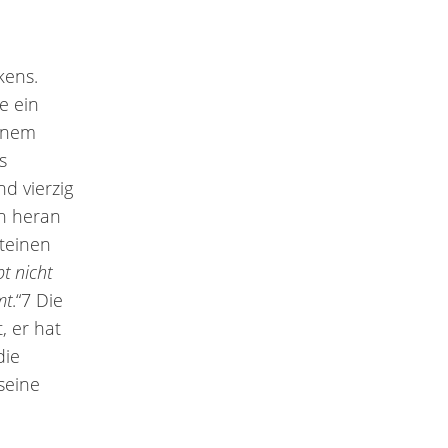
kens.
e ein
einem
s
nd vierzig
hn heran
Steinen
bt nicht
mt
.“7 Die
, er hat
die
seine