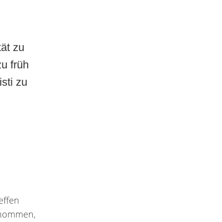
tät zu
u früh
sti zu
effen
ernommen,