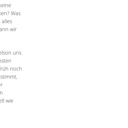
keine
nken? Was
 alles
dann wir
elson uns
chsten
 früh noch
 stimmt,
er
en
ll wie