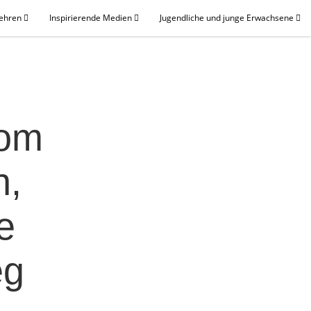
Lehren
Inspirierende Medien
Jugendliche und junge Erwachsene
vom
n,
e
eg