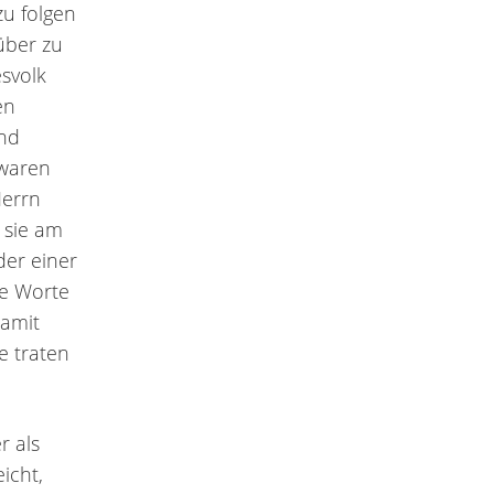
u folgen
über zu
svolk
en
nd
 waren
Herrn
 sie am
der einer
ie Worte
damit
e traten
r als
icht,