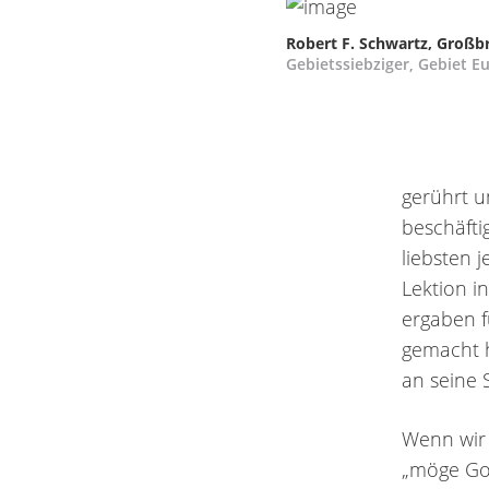
Robert F. Schwartz, Großb
Gebietssiebziger, Gebiet E
gerührt u
beschäfti
liebsten 
Lektion i
ergaben f
gemacht h
an seine S
Wenn wir 
„möge Got