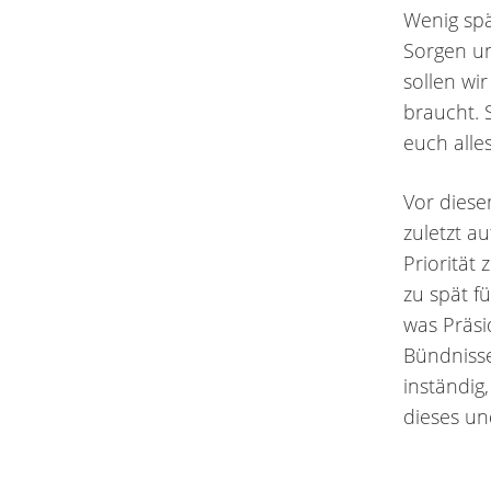
Wenig spä
Sorgen un
sollen wi
braucht. 
euch alle
Vor diese
zuletzt au
Priorität 
zu spät fü
was Präsi
Bündnisse
inständig
dieses und