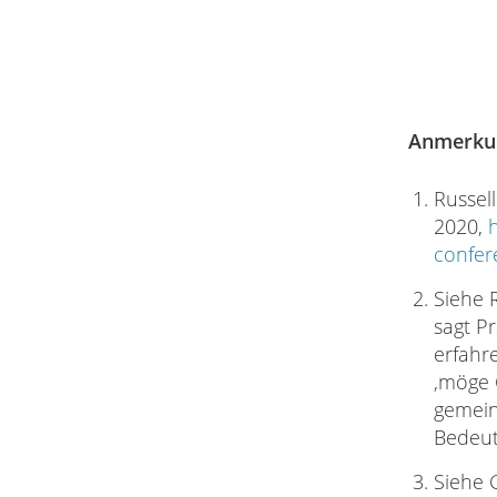
Anmerku
Russel
2020,
confer
Siehe 
sagt P
erfahr
‚möge 
gemeint
Bedeut
Siehe G