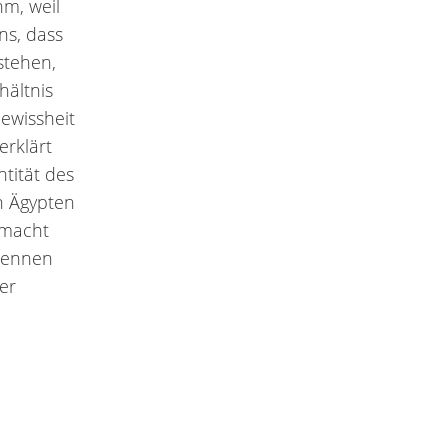
hm, weil
ns, dass
 stehen,
hältnis
Gewissheit
rklärt
ntität des
n Ägypten
emacht
rkennen
er