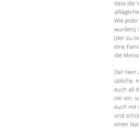
dass die 
alltäglic
Wie jede
wurden), 
(der zu I
eine Fami
die Mensc
Der Herr 
übliche, 
euch all 
mir ein, 
euch mit
und schü
einen Na