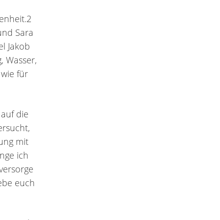
enheit.2
und Sara
el Jakob
g, Wasser,
 wie für
auf die
ersucht,
hung mit
inge ich
versorge
ebe euch