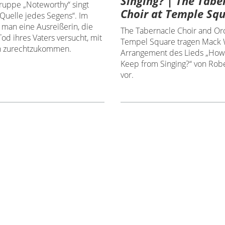
Singing? | The Tabe
ruppe „Noteworthy“ singt
Choir at Temple Sq
uelle jedes Segens“. Im
 man eine Ausreißerin, die
The Tabernacle Choir and Orc
od ihres Vaters versucht, mit
Tempel Square tragen Mack 
 zurechtzukommen.
Arrangement des Lieds „How
Keep from Singing?“ von Rob
vor.