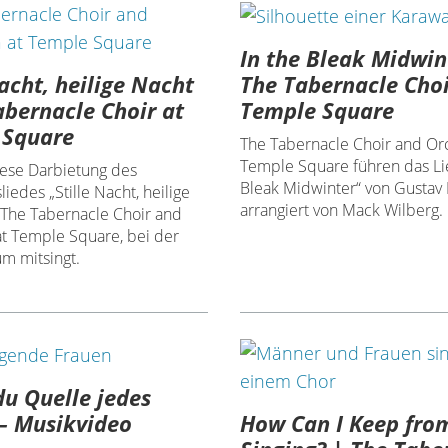
In the Bleak Midwin
Nacht, heilige Nacht
The Tabernacle Choi
abernacle Choir at
Temple Square
 Square
The Tabernacle Choir and Orc
Temple Square führen das Lie
ese Darbietung des
Bleak Midwinter“ von Gustav H
iedes „Stille Nacht, heilige
arrangiert von Mack Wilberg.
 The Tabernacle Choir and
at Temple Square, bei der
um mitsingt.
u Quelle jedes
How Can I Keep fro
– Musikvideo