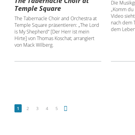
The Tabernacle Choir at
Die Musikg
Temple Square
„Komm du Q
Video sieht
The Tabernacle Choir and Orchestra at
nach dem T
Temple Square präsentieren: „The Lord
dem Leben
is My Shepherd“ [Der Herr ist mein
Hirte] von Thomas Koschat; arrangiert
von Mack Wilberg.
1
2
3
4
5