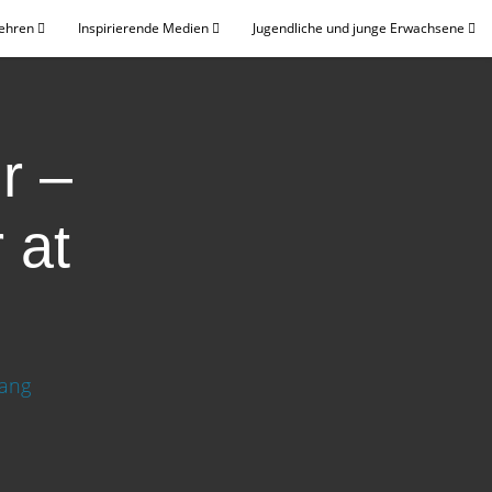
Lehren
Inspirierende Medien
Jugendliche und junge Erwachsene
r –
 at