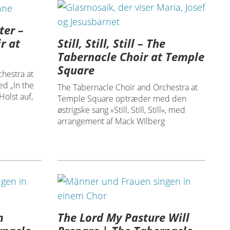
ter –
Still, Still, Still – The
r at
Tabernacle Choir at Temple
Square
hestra at
d „In the
The Tabernacle Choir and Orchestra at
olst auf,
Temple Square optræder med den
østrigske sang »Still, Still, Still«, med
arrangement af Mack WIlberg
m
The Lord My Pasture Will