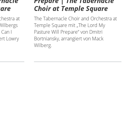
rnacle
Prepare | The Tabernacle
uare
Choir at Temple Square
hestra at
The Tabernacle Choir and Orchestra at
Wilbergs
Temple Square mit „The Lord My
 Can I
Pasture Will Prepare“ von Dmitri
ert Lowry
Bortniansky, arrangiert von Mack
Wilberg.